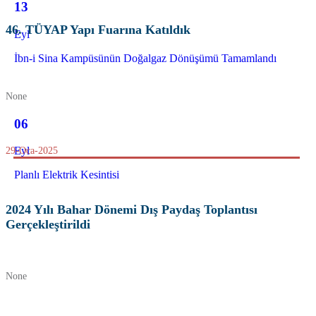
13
46. TÜYAP Yapı Fuarına Katıldık
Eyl
İbn-i Sina Kampüsünün Doğalgaz Dönüşümü Tamamlandı
None
06
Eyl
29-Oca-2025
Planlı Elektrik Kesintisi
2024 Yılı Bahar Dönemi Dış Paydaş Toplantısı
Gerçekleştirildi
None