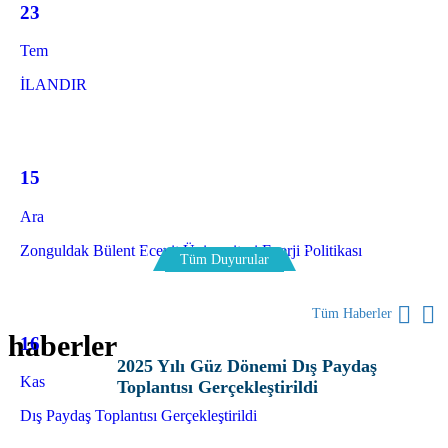
23
Tem
İLANDIR
15
Ara
Zonguldak Bülent Ecevit Üniversitesi Enerji Politikası
Tüm Duyurular
Tüm Haberler
haberler
16
2025 Yılı Güz Dönemi Dış Paydaş
Kas
Toplantısı Gerçekleştirildi
Dış Paydaş Toplantısı Gerçekleştirildi