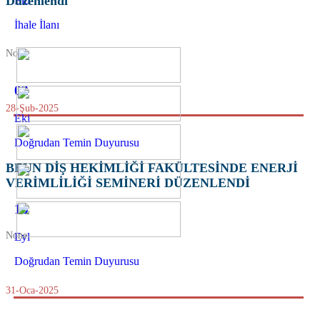
Düzenlendi
Eki
İhale İlanı
None
02
28-Şub-2025
Eki
Doğrudan Temin Duyurusu
BEUN DİŞ HEKİMLİĞİ FAKÜLTESİNDE ENERJİ
VERİMLİLİĞİ SEMİNERİ DÜZENLENDİ
15
None
Eyl
Doğrudan Temin Duyurusu
31-Oca-2025