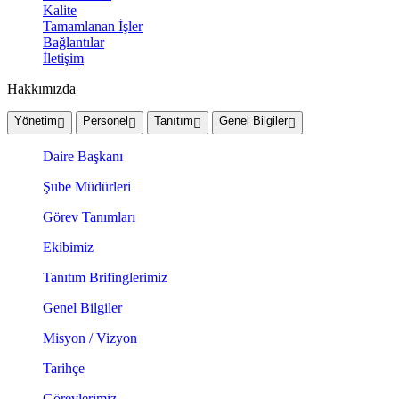
Kalite
Tamamlanan İşler
Bağlantılar
İletişim
Hakkımızda
Yönetim
Personel
Tanıtım
Genel Bilgiler
Daire Başkanı
Şube Müdürleri
Görev Tanımları
Ekibimiz
Tanıtım Brifinglerimiz
Genel Bilgiler
Misyon / Vizyon
Tarihçe
Görevlerimiz